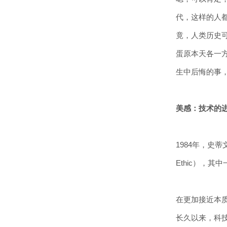
代，这样的人
竟，人类历史
蛋原本天各一
生中后悔的事，
美感：技术的
1984年，史
Ethic），
在更加接近本
长久以来，科