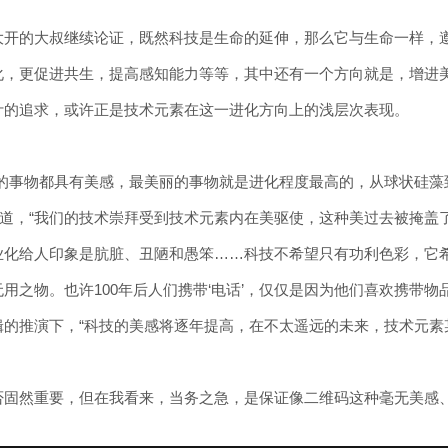
大开的大叔继续论证，既然科技是生命的延伸，那么它与生命一样，遵
化，更促进共生，提高感知能力等等，其中还有一个方向就是，增进
计的追求，或许正是技术元素在这一进化方向上的浅层次表现。
过的事物都具有美感，最美丽的事物就是进化程度最高的，从球状硅藻
样写道，“我们的技术崇拜受到技术元素内在美驱使，这种美过去被掩
业化给人印象是肮脏、丑陋和愚笨……科技不希望只有功利色彩，它希
用之物。也许100年后人们携带‘电话’，仅仅是因为他们喜欢携带
辑的推演下，“科技的美感将逐年提高，在不太遥远的未来，技术元素
否固然重要，但在我看来，当务之急，是保证像二维码这种毫无美感