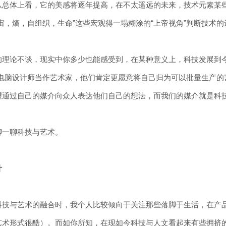
从总体上看，它的美感将逐年提高，在不太遥远的未来，技术元素某些
宙，熵，自组织，生命”这些宏观得一塌糊涂的“上帝视角”判断技术
的理论不谈，现实中你多少也能感受到，在某种意义上，科技发展到今
把电脑设计师当作艺术家，他们肯定更愿意将自己归为可以批量生产
望通过自己的媒介向众人表达他们自己的想法，而我们的媒介就是科技
聊一聊科技与艺术。
计
科技与艺术的融合时，我个人比较倾向于关注那些落脚于生活，在产
艺术形式很酷）。而如你所知，在现如今科技与人文看起来有些拥挤