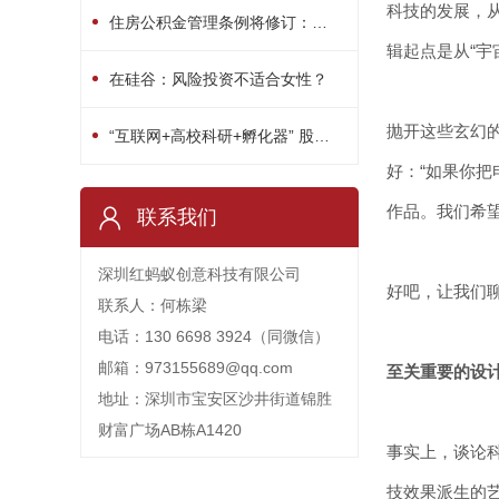
科技的发展，
住房公积金管理条例将修订：用途或多元化
辑起点是从“宇
在硅谷：风险投资不适合女性？
抛开这些玄幻
“互联网+高校科研+孵化器” 股权众筹平台启动
好：“如果你
作品。我们希
联系我们
深圳红蚂蚁创意科技有限公司
好吧，让我们
联系人：何栋梁
电话：130 6698 3924（同微信）
邮箱：973155689@qq.com
至关重要的设
地址：深圳市宝安区沙井街道锦胜
财富广场AB栋A1420
事实上，谈论
技效果派生的