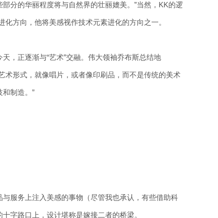
部分的华丽程度将与自然界的壮丽媲美。”当然，KK的逻
的进化方向，他将美感视作技术元素进化的方向之一。
天，正逐渐与“艺术”交融。伟大领袖乔布斯总结地
的艺术形式，就像唱片，或者像印刷品，而不是传统的美术
和制造。”
品与服务上注入美感的事物（尽管我也承认，有些借助科
的十字路口上，设计堪称是嫁接二者的桥梁。