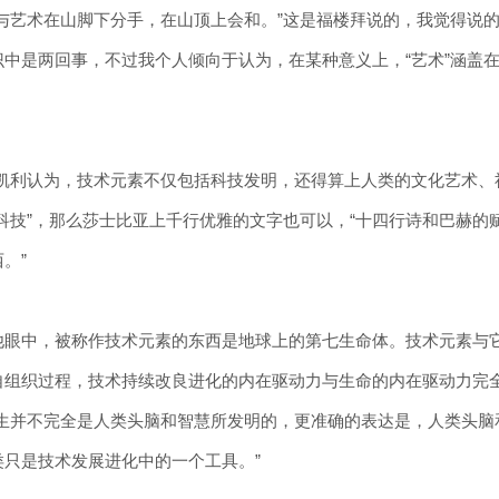
学与艺术在山脚下分手，在山顶上会和。”这是福楼拜说的，我觉得说
识中是两回事，不过我个人倾向于认为，在某种意义上，“艺术”涵盖
·凯利认为，技术元素不仅包括科技发明，还得算上人类的文化艺术
科技”，那么莎士比亚上千行优雅的文字也可以，“十四行诗和巴赫的赋
。”
他眼中，被称作技术元素的东西是地球上的第七生命体。技术元素与它
自组织过程，技术持续改良进化的内在驱动力与生命的内在驱动力完
产生并不完全是人类头脑和智慧所发明的，更准确的表达是，人类头
类只是技术发展进化中的一个工具。”