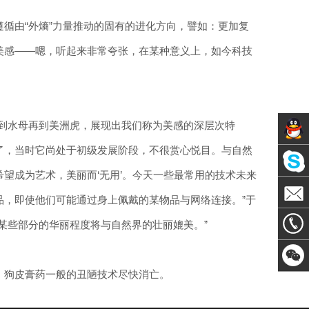
循由“外熵”力量推动的固有的进化方向，譬如：更加复
美感——嗯，听起来非常夸张，在某种意义上，如今科技
到水母再到美洲虎，展现出我们称为美感的深层次特
盖了，当时它尚处于初级发展阶段，不很赏心悦目。与自然
Servic
望成为艺术，美丽而‘无用’。今天一些最常用的技术未来
Skype
物品，即使他们可能通过身上佩戴的某物品与网络连接。”于
email
某些部分的华丽程度将与自然界的壮丽媲美。”
13066
、狗皮膏药一般的丑陋技术尽快消亡。