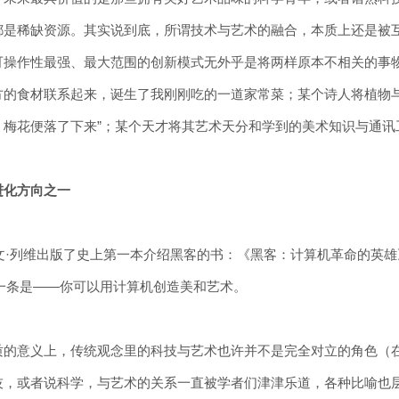
都是稀缺资源。其实说到底，所谓技术与艺术的融合，本质上还是被
可操作性最强、最大范围的创新模式无外乎是将两样原本不相关的事
方的食材联系起来，诞生了我刚刚吃的一道家常菜；某个诗人将植物
梅花便落了下来”；某个天才将其艺术天分和学到的美术知识与通讯工具
进化方向之一
蒂文·列维出版了史上第一本介绍黑客的书：《黑客：计算机革命的英雄》
其中一条是——你可以用计算机创造美和艺术。
质的意义上，传统观念里的科技与艺术也许并不是完全对立的角色（在
技，或者说科学，与艺术的关系一直被学者们津津乐道，各种比喻也