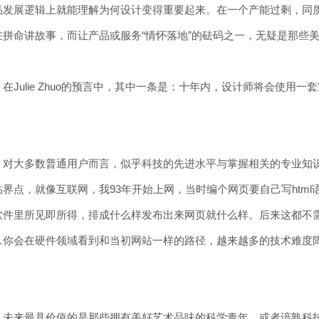
品发展逻辑上就能理解为何设计变得重要起来。在一个产能过剩，同
在拼命讲故事，而让产品或服务“情怀落地”的砝码之一，无疑是那些
在Julie Zhuo的预言中，其中一条是：十年内，设计师将会使
。
，对大多数普通用户而言，似乎科技的先进水平与掌握相关的专业知
界点，就像互联网，我93年开始上网，当时编个网页要自己写html
软件里所见即所得，排成什么样发布出来网页就什么样。后来这都不
…你会在硬件领域看到和当初网站一样的路径，越来越多的技术难度
，未来最具价值的是那些拥有美好艺术品味的科学青年，或者谙熟科