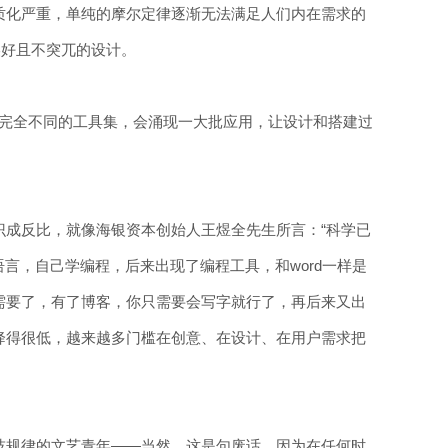
质化严重，单纯的摩尔定律逐渐无法满足人们内在需求的
美好且不突兀的设计。
用一套完全不同的工具集，会涌现一大批应用，让设计和搭建过
识成反比，就像海银资本创始人王煜全先生所言：“科学已
语言，自己学编程，后来出现了编程工具，和word一样是
需要了，有了博客，你只需要会写字就行了，再后来又出
降得很低，越来越多门槛在创意、在设计、在用户需求把
技规律的文艺青年——当然，这是句废话，因为在任何时