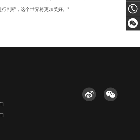
email
行判断，这个世界将更加美好。”
13066
系
们
们