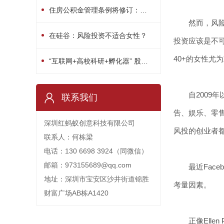
住房公积金管理条例将修订：用途或多元化
然而，风险投
在硅谷：风险投资不适合女性？
投资应该是不
40+的女性尤
“互联网+高校科研+孵化器” 股权众筹平台启动
自2009年以
联系我们
告、娱乐、零
深圳红蚂蚁创意科技有限公司
风投的创业者
联系人：何栋梁
电话：130 6698 3924（同微信）
邮箱：973155689@qq.com
最近Faceb
地址：深圳市宝安区沙井街道锦胜
考量因素。
财富广场AB栋A1420
正像Ellen